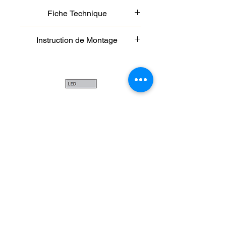
Fiche Technique
Caractéristiques techniques :
Source : LED 10W
Voir/Télécharger
Instruction de Montage
Durée de vie : 35 000h
IP : 20
Voir/Télécharger
Cordon d’alimentation : 1,50 m
LUM-ADM Light
9 rue des Haies
75020 Paris, France
E-mail :
contact@lum.fr
Tel :
01 45 87 00 00
© 2022 by LUM