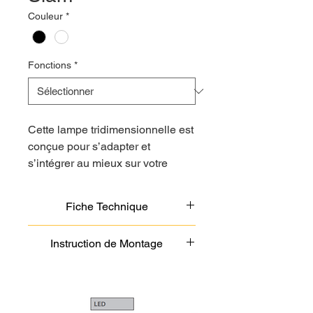
Couleur
*
Fonctions
*
Cette lampe tridimensionnelle est
conçue pour s’adapter et
s’intégrer au mieux sur votre
bureau petit ou grand. Economie
d’énergie grâce à son arrêt
Fiche Technique
automatique.
Voir/Télécharger
Instruction de Montage
Caractéristiques techniques :
Source : LED 6W
Voir/Télécharger
Durée de vie : 30 000h
IP : 20