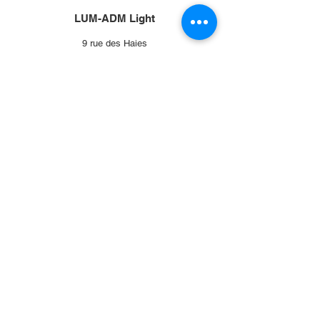
Cordon d’alimentation : 1,80 m
LUM-ADM Light
9 rue des Haies
75020 Paris, France
E-mail :
contact@lum.fr
Tel :
01 45 87 00 00
© 2022 by LUM